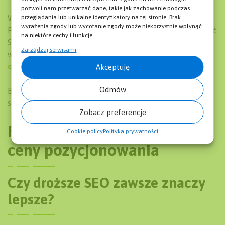
pozwoli nam przetwarzać dane, takie jak zachowanie podczas
W IT Holding stawiamy właśnie na takie podejście.
przeglądania lub unikalne identyfikatory na tej stronie. Brak
wyrażenia zgody lub wycofanie zgody może niekorzystnie wpłynąć
Pracujemy z firmami, które chcą rosnąć, a nie tylko „mieć
na niektóre cechy i funkcje.
SEO”. Jeśli chcesz zobaczyć, jak mogłaby wyglądać
Zarządzaj serwisami
współpraca u Ciebie – odezwij się albo zajrzyj do naszej
oferty pozycjonowania stron
.
Akceptuję
Odmów
Bez ściemy, bez sztucznych obietnic. Po prostu
sprawdzimy, co da się zrobić.
Zobacz preferencje
FAQ – najczęstsze pytania o
Cookie policy
Polityka prywatności
ceny pozycjonowania
Czy droższe SEO zawsze znaczy
lepsze?