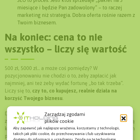
SEO to proces. Jeśli ktoś sprzedaje „pakiet na 3
miesiące i będzie Pan zadowolony” – to raczej
marketing niż strategia. Dobra oferta rośnie razem z
Twoim biznesem.
Na koniec: cena to nie
wszystko – liczy się wartość
500 zł, 5000 zł… a może coś pomiędzy? W
pozycjonowaniu nie chodzi o to, żeby zapłacić jak
najmniej, ani też żeby wydać fortunę „bo tak trzeba”.
Liczy się to,
czy to, co kupujesz, realnie działa na
korzyść Twojego biznesu
.
Dobrze zaplanowane SEO to inwestycja, która potrafi
Zarządzaj zgodami
zwrócić się wielokrotnie – ale tylko wtedy, gdy stoi za nią
plików cookie
konkretna strategia, doświadczenie i zrozumienie Twoich
Aby zapewnić jak najlepsze wrażenia, korzystamy z technologii,
takich jak pliki cookie, do przechowywania i/lub uzyskiwania
potrzeb.
dostępu do informacji o urządzeniu. Zgoda na te technologie