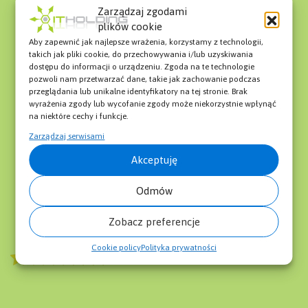
Pozycjonowanie Zielona Góra
Zarządzaj zgodami
Pozycjonowanie sklepów internetowych
plików cookie
Pozycjonowanie Stron USA
Aby zapewnić jak najlepsze wrażenia, korzystamy z technologii,
Pozycjonowanie Wizytówek w Google Maps
takich jak pliki cookie, do przechowywania i/lub uzyskiwania
Referencje
dostępu do informacji o urządzeniu. Zgoda na te technologie
pozwoli nam przetwarzać dane, takie jak zachowanie podczas
Search Engine Marketing
przeglądania lub unikalne identyfikatory na tej stronie. Brak
Sitemap
wyrażenia zgody lub wycofanie zgody może niekorzystnie wpłynąć
Słownik SEO SEM
na niektóre cechy i funkcje.
Social Media
Zarządzaj serwisami
Strona Główna
Akceptuję
Strony Internetowe
Wszystkie Wpisy na blogu IT Holding
Odmów
Wyślij zapytanie
Zobacz preferencje
Cookie policy
Polityka prywatności
5/5 - (1 vote)