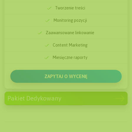
Tworzenie treści
Miesięczne raporty
Monitoring pozycji
ZAPYTAJ O WYCENĘ
Zaawansowane linkowanie
Content Marketing
Miesięczne raporty
ZAPYTAJ O WYCENĘ
Pakiet Dedykowany
od 2000
zł/mc
Powyżej 25 słów kluczowych
Audyt Strony