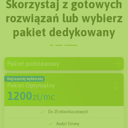
Skorzystaj z gotowych
rozwiązań lub wybierz
pakiet dedykowany
Pakiet podstawowy
600
zł/mc
Do 10 słów kluczowych
Najczęściej wybierany
Pakiet Optymalny
Audyt Strony
1200
zł/mc
Tworzenie treści
Do 25 słów kluczowych
Monitoring pozycji
Audyt Strony
Podstawowe linkowanie