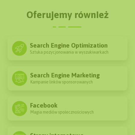
Tworzenie treści
Oferujemy również
Monitoring pozycji
Zaawansowane linkowanie
Content Marketing
Search Engine Optimization
Sztuka pozycjonowania w wyszukiwarkach
Miesięczne raporty
Search Engine Marketing
ZAPYTAJ
Kampanie linków sponsorowanych
Facebook
Magia mediów społecznościowych