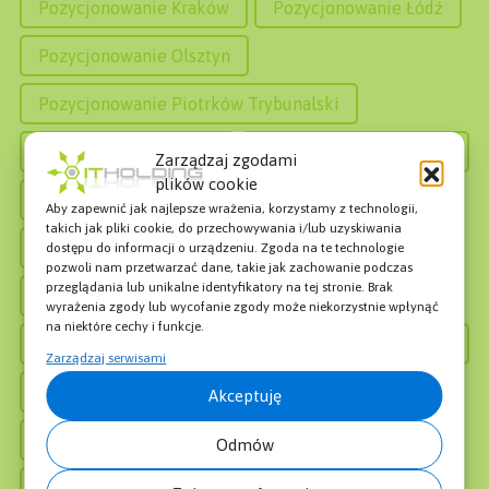
Pozycjonowanie Kraków
Pozycjonowanie Łódź
Pozycjonowanie Olsztyn
Pozycjonowanie Piotrków Trybunalski
Pozycjonowanie Płock
Pozycjonowanie Poznań
Zarządzaj zgodami
plików cookie
Pozycjonowanie Pruszków
Aby zapewnić jak najlepsze wrażenia, korzystamy z technologii,
takich jak pliki cookie, do przechowywania i/lub uzyskiwania
Pozycjonowanie Radom
dostępu do informacji o urządzeniu. Zgoda na te technologie
pozwoli nam przetwarzać dane, takie jak zachowanie podczas
przeglądania lub unikalne identyfikatory na tej stronie. Brak
Pozycjonowanie Rzeszów
wyrażenia zgody lub wycofanie zgody może niekorzystnie wpłynąć
na niektóre cechy i funkcje.
Pozycjonowanie Siedlce
Pozycjonowanie Sopot
Zarządzaj serwisami
Pozycjonowanie Sosnowiec
Akceptuję
Pozycjonowanie Stron Białystok
Odmów
Pozycjonowanie Stron Bydgoszcz