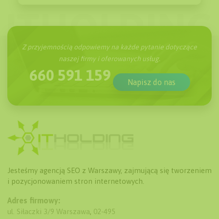
Z przyjemnością odpowiemy na każde pytanie dotyczące
naszej firmy i oferowanych usług.
660 591 159
Napisz do nas
Jesteśmy agencją SEO z Warszawy, zajmującą się tworzeniem
i pozycjonowaniem stron internetowych.
Adres firmowy:
ul. Siłaczki 3/9
Warszawa
,
02-495