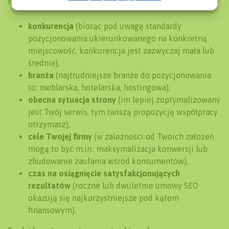
Bydgoszczy składają się elementy tj.:
konkurencja
(biorąc pod uwagę standardy
pozycjonowania ukierunkowanego na konkretną
miejscowość, konkurencja jest zazwyczaj mała lub
średnia),
branża
(najtrudniejsze branże do pozycjonowania
to: meblarska, hotelarska, hostingowa),
obecna sytuacja strony
(im lepiej zoptymalizowany
jest Twój serwis, tym tańszą propozycję współpracy
otrzymasz),
cele Twojej firmy
(w zależności od Twoich założeń
mogą to być m.in.: maksymalizacja konwersji lub
zbudowanie zaufania wśród konsumentów),
czas na osiągnięcie satysfakcjonujących
rezultatów
(roczne lub dwuletnie umowy SEO
okazują się najkorzystniejsze pod kątem
finansowym).