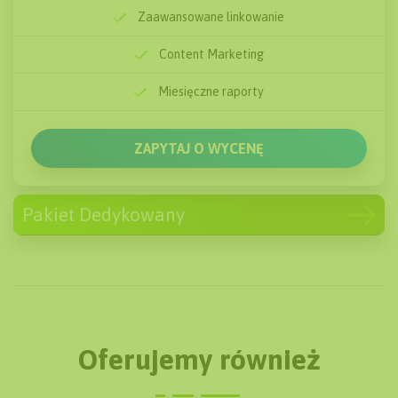
ZAPYTAJ O WYCENĘ
Zaawansowane linkowanie
Content Marketing
Miesięczne raporty
ZAPYTAJ O WYCENĘ
Pakiet Dedykowany
od 2000
zł/mc
Powyżej 25 słów kluczowych
Audyt Strony
Tworzenie treści
Oferujemy również
Monitoring pozycji