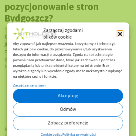
pozycjonowanie stron
Bydgoszcz?
Zarządzaj zgodami
Ceny za pozycjonowanie stron Bydgoszcz zaczynają się
plików cookie
już od 500 zł netto miesięcznie.
To zadanie wymagające
Aby zapewnić jak najlepsze wrażenia, korzystamy z technologii,
takich jak pliki cookie, do przechowywania i/lub uzyskiwania
zatrudnienia minimum 3 specjalistów (opiekun ds. SEO,
dostępu do informacji o urządzeniu. Zgoda na te technologie
pozycjoner oraz web developer), a także wykonywania
pozwoli nam przetwarzać dane, takie jak zachowanie podczas
regularnych działań, np.:
przeglądania lub unikalne identyfikatory na tej stronie. Brak
wyrażenia zgody lub wycofanie zgody może niekorzystnie wpłynąć
na niektóre cechy i funkcje.
analiza słów kluczowych oraz przygotowanie
Zarządzaj serwisami
strategii,
kompleksowy audyt SEO,
Akceptuję
optymalizacja treści na stronie,
Odmów
link-building,
analizowanie i raportowanie.
Zobacz preferencje
Na koszty pozycjonowania ukierunkowanego w obrębie
Cookie policy
Polityka prywatności