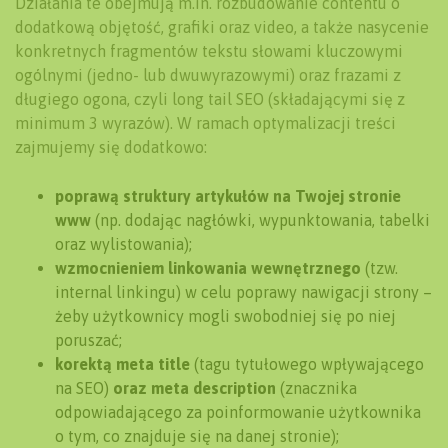
Działania te obejmują m.in. rozbudowanie contentu o
dodatkową objętość, grafiki oraz video, a także nasycenie
konkretnych fragmentów tekstu słowami kluczowymi
ogólnymi (jedno- lub dwuwyrazowymi) oraz frazami z
długiego ogona, czyli long tail SEO (składającymi się z
minimum 3 wyrazów). W ramach optymalizacji treści
zajmujemy się dodatkowo:
poprawą struktury artykułów na Twojej stronie
www
(np. dodając nagłówki, wypunktowania, tabelki
oraz wylistowania);
wzmocnieniem linkowania wewnętrznego
(tzw.
internal linkingu) w celu poprawy nawigacji strony –
żeby użytkownicy mogli swobodniej się po niej
poruszać;
korektą meta title
(tagu tytułowego wpływającego
na SEO)
oraz meta description
(znacznika
odpowiadającego za poinformowanie użytkownika
o tym, co znajduje się na danej stronie);