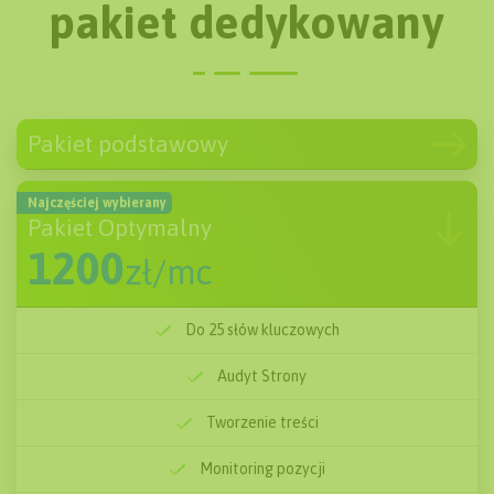
pakiet dedykowany
Pakiet podstawowy
600
zł/mc
Do 10 słów kluczowych
Najczęściej wybierany
Pakiet Optymalny
Audyt Strony
1200
zł/mc
Tworzenie treści
Do 25 słów kluczowych
Monitoring pozycji
Audyt Strony
Podstawowe linkowanie
Tworzenie treści
Miesięczne raporty
Monitoring pozycji