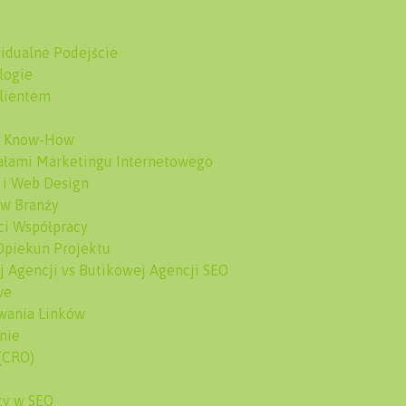
widualne Podejście
logie
Klientem
o Know-How
nałami Marketingu Internetowego
 i Web Design
 w Branży
ci Współpracy
Opiekun Projektu
j Agencji vs Butikowej Agencji SEO
we
wania Linków
nie
 (CRO)
cy w SEO