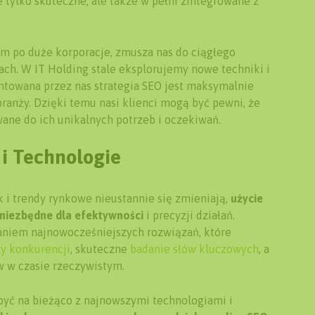
e tylko skuteczne, ale także w pełni zintegrowane z
rm po duże korporacje, zmusza nas do ciągłego
ch. W IT Holding stale eksplorujemy nowe techniki i
ntowana przez nas strategia SEO jest maksymalnie
ranży. Dzięki temu nasi klienci mogą być pewni, że
wane do ich unikalnych potrzeb i oczekiwań.
i Technologie
 i trendy rynkowe nieustannie się zmieniają,
użycie
 niezbędne dla efektywności
i precyzji działań.
aniem najnowocześniejszych rozwiązań, które
zy konkurencji
, skuteczne
badanie słów kluczowych
, a
 w czasie rzeczywistym.
być na bieżąco z najnowszymi technologiami i