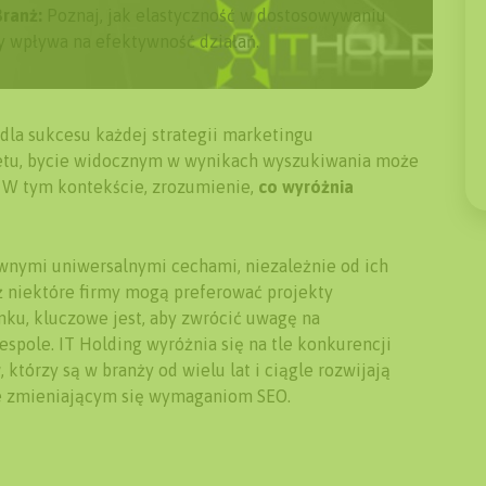
Branż:
Poznaj, jak elastyczność w dostosowywaniu
ży wpływa na efektywność działań.
dla sukcesu każdej strategii marketingu
netu, bycie widocznym w wynikach wyszukiwania może
. W tym kontekście, zrozumienie,
co wyróżnia
wnymi uniwersalnymi cechami, niezależnie od ich
aż niektóre firmy mogą preferować projekty
ku, kluczowe jest, aby zwrócić uwagę na
espole. IT Holding wyróżnia się na tle konkurencji
w
, którzy są w branży od wielu lat i ciągle rozwijają
ie zmieniającym się wymaganiom SEO.