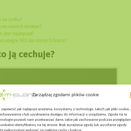
 na rynku?
kces swoich działań?
 jest najlepsza?
strategie SEO do różnych branż?
o ją cechuje?
Zarządzaj zgodami plików cookie
 zapewnić jak najlepsze wrażenia, korzystamy z technologii, takich jak pliki cookie,
echowywania i/lub uzyskiwania dostępu do informacji o urządzeniu. Zgoda na te
hnologie pozwoli nam przetwarzać dane, takie jak zachowanie podczas przeglądan
 unikalne identyfikatory na tej stronie. Brak wyrażenia zgody lub wycofanie zgody
e niekorzystnie wpłynąć na niektóre cechy i funkcje.