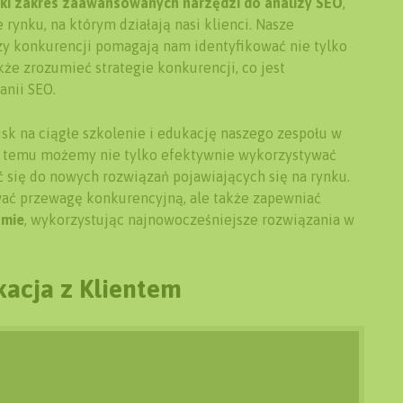
ki zakres zaawansowanych narzędzi do analizy SEO
,
rynku, na którym działają nasi klienci. Nasze
izy konkurencji pomagają nam identyfikować nie tylko
kże zrozumieć strategie konkurencji, co jest
nii SEO.
sk na ciągłe szkolenie i edukację naszego zespołu w
ki temu możemy nie tylko efektywnie wykorzystywać
 się do nowych rozwiązań pojawiających się na rynku.
wać przewagę konkurencyjną, ale także zapewniać
omie
, wykorzystując najnowocześniejsze rozwiązania w
kacja z Klientem