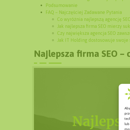
Podsumowanie
FAQ – Najczęściej Zadawane Pytania
Co wyróżnia najlepszą agencję SEO
Jak najlepsza firma SEO mierzy su
Czy największa agencja SEO zawsze
Jak IT Holding dostosowuje swoje 
Najlepsza firma SEO – c
Aby
prz
tec
lub
moż