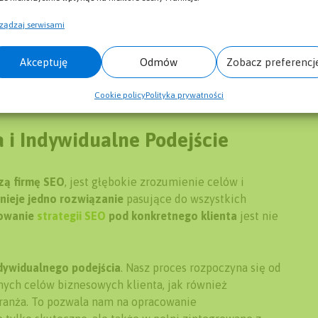
ządzaj serwisami
Akceptuję
Odmów
Zobacz preferencj
Cookie policy
Polityka prywatności
 i Indywidualne Podejście
zą firmę SEO
, jest głębokie zrozumienie celów i
tnieje jedno rozwiązanie
pasujące do wszystkich
sowanie
strategii SEO
pod konkretnego klienta
jest nie
dywidualnego podejścia
. Nasz proces rozpoczyna się od
nych celów biznesowych klienta, jak również
branża. To pozwala nam na opracowanie