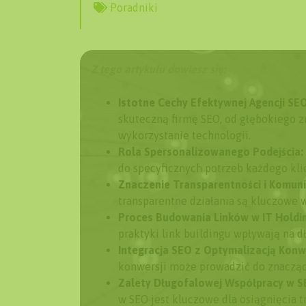
Poradniki
Z tego artykułu dowiesz się:
Istotne Cechy Efektywnej Agencji SEO
skuteczną firmę SEO, od głębokiego 
wykorzystanie technologii.
Rola Spersonalizowanego Podejścia:
do specyficznych potrzeb każdego kli
Znaczenie Transparentności i Komunik
transparentne działania są kluczowe 
Proces Budowania Linków w IT Holdi
praktyki link buildingu wpływają na 
Integracja SEO z Optymalizacją Konwe
konwersji może prowadzić do znaczą
Zalety Długofalowej Współpracy w S
w SEO jest kluczowe dla osiągnięcia 