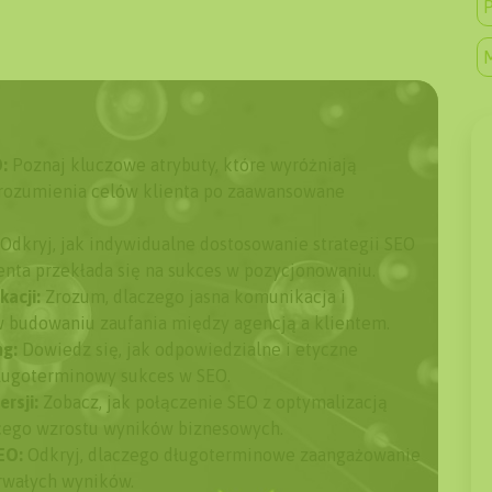
P
:
Poznaj kluczowe atrybuty, które wyróżniają
zrozumienia celów klienta po zaawansowane
Odkryj, jak indywidualne dostosowanie strategii SEO
enta przekłada się na sukces w pozycjonowaniu.
acji:
Zrozum, dlaczego jasna komunikacja i
w budowaniu zaufania między agencją a klientem.
ng:
Dowiedz się, jak odpowiedzialne i etyczne
długoterminowy sukces w SEO.
rsji:
Zobacz, jak połączenie SEO z optymalizacją
cego wzrostu wyników biznesowych.
EO:
Odkryj, dlaczego długoterminowe zaangażowanie
trwałych wyników.