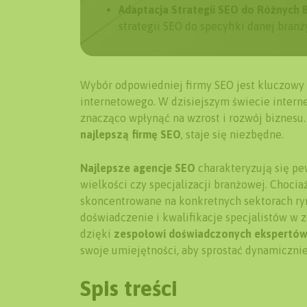
Adaptacja Strategii SEO do Różnych 
strategii SEO do specyfiki danej bran
Wybór odpowiedniej firmy SEO jest kluczowy 
internetowego. W dzisiejszym świecie inter
znacząco wpłynąć na wzrost i rozwój biznesu
najlepszą firmę SEO
, staje się niezbędne.
Najlepsze agencje SEO
charakteryzują się pe
wielkości czy specjalizacji branżowej. Choci
skoncentrowane na konkretnych sektorach ryn
doświadczenie i kwalifikacje specjalistów w z
dzięki
zespołowi doświadczonych ekspertó
swoje umiejętności, aby sprostać dynamiczn
Spis treści