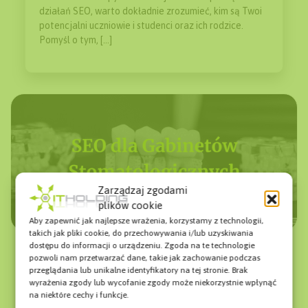
działań SEO, warto dokładnie zrozumieć, kim są Twoi
potencjalni uczniowie i studenci oraz ich rodzice.
Pomyśl o tym, […]
Zarządzaj zgodami
plików cookie
Aby zapewnić jak najlepsze wrażenia, korzystamy z technologii,
SEO dla gabinetów dentystycznych w
takich jak pliki cookie, do przechowywania i/lub uzyskiwania
Warszawie – jak przyciągnąć więcej
dostępu do informacji o urządzeniu. Zgoda na te technologie
pacjentów?
pozwoli nam przetwarzać dane, takie jak zachowanie podczas
przeglądania lub unikalne identyfikatory na tej stronie. Brak
6 marca, 2024
wyrażenia zgody lub wycofanie zgody może niekorzystnie wpłynąć
Cześć! Jesteśmy IT Holding i dzisiaj chcemy podzielić
na niektóre cechy i funkcje.
się z Wami kompleksowym przewodnikiem