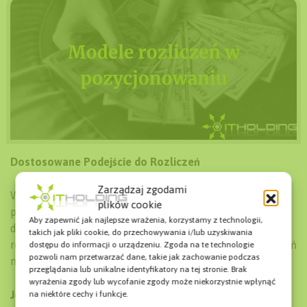
Dostosowane Podejście do Rozliczeń
Zarządzaj zgodami
W IT Holding rozumiemy, że każda firma ma inne
plików cookie
potrzeby i preferencje, jeśli chodzi o finansowanie
Aby zapewnić jak najlepsze wrażenia, korzystamy z technologii,
działań SEO. Dlatego oferujemy elastyczne opcje
takich jak pliki cookie, do przechowywania i/lub uzyskiwania
rozliczeń, aby dopasować się do indywidualnych wymagań
dostępu do informacji o urządzeniu. Zgoda na te technologie
pozwoli nam przetwarzać dane, takie jak zachowanie podczas
naszych klientów.
przeglądania lub unikalne identyfikatory na tej stronie. Brak
wyrażenia zgody lub wycofanie zgody może niekorzystnie wpłynąć
Jednorazowe Płatności za Konkretne Etapy
na niektóre cechy i funkcje.