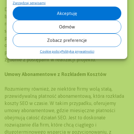
Zarządzaj serwisami
Dla firm, które preferują przejrzystość i kontrolę nad
Akceptuję
budżetem, oferujemy możliwość jednorazowego
rozliczenia za każdy etap pozycjonowania. Po dokonaniu
Odmów
szczegółowej wyceny, przedstawiamy koszty
poszczególnych działań, takich jak audyt SEO,
Zobacz preferencje
optymalizacja on-page i działania off-page. Ta opcja
Cookie policy
Polityka prywatności
pozwala na dokładne planowanie budżetu i płatności,
zgodnie z postępami w realizacji projektu.
Umowy Abonamentowe z Rozkładem Kosztów
Rozumiemy również, że niektóre firmy wolą stałą,
przewidywalną płatność abonamentową, która rozkłada
koszty SEO w czasie. W takim przypadku, oferujemy
umowy abonamentowe, gdzie miesięczne płatności
obejmują całość działań SEO. Jest to doskonałe
rozwiązanie dla firm, które chcą ciągłego i
długoterminowego wsparcia w pozycjonowaniu, z