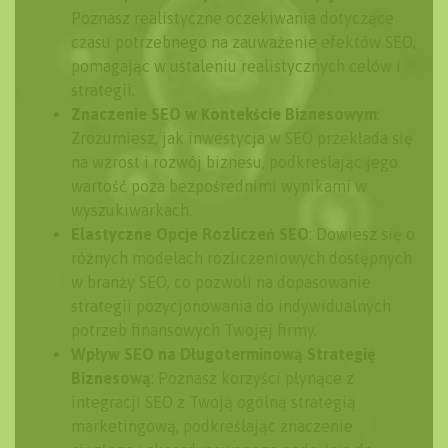
Poznasz realistyczne oczekiwania dotyczące
czasu potrzebnego na zauważenie efektów SEO,
pomagając w ustaleniu realistycznych celów i
strategii.
Znaczenie SEO w Kontekście Biznesowym
:
Zrozumiesz, jak inwestycja w SEO przekłada się
na wzrost i rozwój biznesu, podkreślając jego
wartość poza bezpośrednimi wynikami w
wyszukiwarkach.
Elastyczne Opcje Rozliczeń SEO
: Dowiesz się o
różnych modelach rozliczeniowych dostępnych
w branży SEO, co pozwoli na dopasowanie
strategii pozycjonowania do indywidualnych
potrzeb finansowych Twojej firmy.
Wpływ SEO na Długoterminową Strategię
Biznesową
: Poznasz korzyści płynące z
integracji SEO z Twoją ogólną strategią
marketingową, podkreślając znaczenie