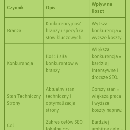
Wpływ na
Czynnik
Opis
Koszt
Konkurencyjność
Wyższa
Branża
branży i specyfika
konkurencja =
słów kluczowych.
wyższe koszty.
Większa
Ilość i siła
konkurencja =
Konkurencja
konkurentów w
bardziej
branży.
intensywne i
droższe SEO.
Aktualny stan
Gorszy stan =
Stan Techniczny
techniczny i
większa praca
Strony
optymalizacja
i wyższe
strony.
koszty napraw.
Zakres celów SEO,
Bardziej
Cel
lokalne czy
ambitne cele =