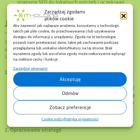
strategie SEO do lokalnych potrzeb i oczekiwań
klientów, co przekłada się na lepsze wyniki.
Zarządzaj zgodami
plików cookie
Jak działamy?
Aby zapewnić jak najlepsze wrażenia, korzystamy z technologii,
takich jak pliki cookie, do przechowywania i/lub uzyskiwania
dostępu do informacji o urządzeniu. Zgoda na te technologie
W IT Holding stosujemy sprawdzone metody i narzędzia,
pozwoli nam przetwarzać dane, takie jak zachowanie podczas
przeglądania lub unikalne identyfikatory na tej stronie. Brak
aby zapewnić naszym klientom najwyższą jakość usług
wyrażenia zgody lub wycofanie zgody może niekorzystnie wpłynąć
SEO. Nasz proces składa się z kilku kluczowych etapów:
na niektóre cechy i funkcje.
Zarządzaj serwisami
1. Audyt SEO
Akceptuję
Rozpoczynamy od szczegółowego audytu SEO, który
Odmów
pozwala nam zidentyfikować mocne strony i obszary
do poprawy na Twojej stronie. Analizujemy zarówno
Zobacz preferencje
aspekty techniczne, jak i treści oraz profil linków
zwrotnych.
Cookie policy
Polityka prywatności
2. Opracowanie strategii