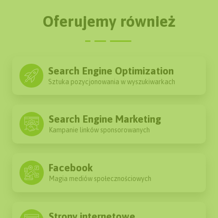
Tworzenie treści
Oferujemy również
Monitoring pozycji
Zaawansowane linkowanie
Content Marketing
Search Engine Optimization
Sztuka pozycjonowania w wyszukiwarkach
Miesięczne raporty
Search Engine Marketing
ZAPYTAJ
Kampanie linków sponsorowanych
Facebook
Magia mediów społecznościowych
Strony internetowe