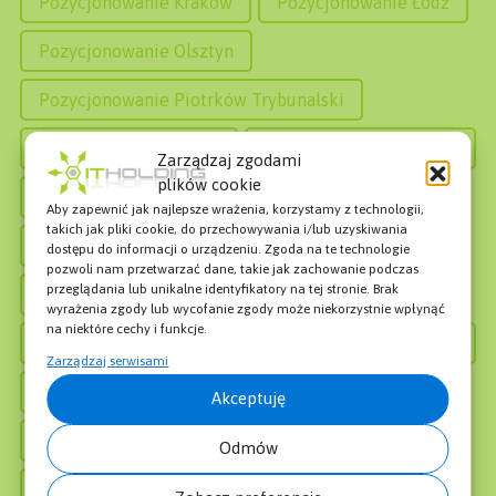
Pozycjonowanie Kraków
Pozycjonowanie Łódź
Pozycjonowanie Olsztyn
Pozycjonowanie Piotrków Trybunalski
Pozycjonowanie Płock
Pozycjonowanie Poznań
Zarządzaj zgodami
plików cookie
Pozycjonowanie Pruszków
Aby zapewnić jak najlepsze wrażenia, korzystamy z technologii,
takich jak pliki cookie, do przechowywania i/lub uzyskiwania
Pozycjonowanie Radom
dostępu do informacji o urządzeniu. Zgoda na te technologie
pozwoli nam przetwarzać dane, takie jak zachowanie podczas
przeglądania lub unikalne identyfikatory na tej stronie. Brak
Pozycjonowanie Rzeszów
wyrażenia zgody lub wycofanie zgody może niekorzystnie wpłynąć
na niektóre cechy i funkcje.
Pozycjonowanie Siedlce
Pozycjonowanie Sopot
Zarządzaj serwisami
Pozycjonowanie Sosnowiec
Akceptuję
Pozycjonowanie Stron Białystok
Odmów
Pozycjonowanie Stron Bydgoszcz