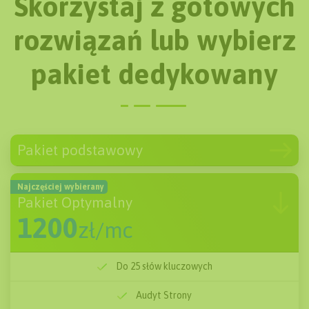
Skorzystaj z gotowych
rozwiązań lub wybierz
pakiet dedykowany
Pakiet podstawowy
600
zł/mc
Do 10 słów kluczowych
Najczęściej wybierany
Pakiet Optymalny
Audyt Strony
1200
zł/mc
Tworzenie treści
Do 25 słów kluczowych
Monitoring pozycji
Audyt Strony
Podstawowe linkowanie