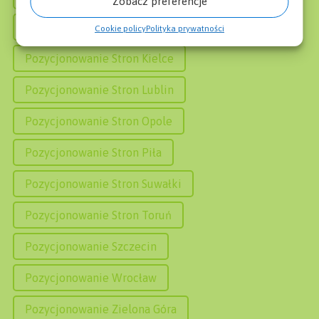
Zobacz preferencje
Pozycjonowanie Stron Gorzów Wielkopolski
Cookie policy
Polityka prywatności
Pozycjonowanie Stron Kielce
Pozycjonowanie Stron Lublin
Pozycjonowanie Stron Opole
Pozycjonowanie Stron Piła
Pozycjonowanie Stron Suwałki
Pozycjonowanie Stron Toruń
Pozycjonowanie Szczecin
Pozycjonowanie Wrocław
Pozycjonowanie Zielona Góra