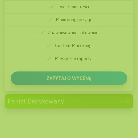
Tworzenie treści
Miesięczne raporty
Monitoring pozycji
ZAPYTAJ O WYCENĘ
Zaawansowane linkowanie
Content Marketing
Miesięczne raporty
ZAPYTAJ O WYCENĘ
Pakiet Dedykowany
od 2000
zł/mc
Powyżej 25 słów kluczowych
Audyt Strony