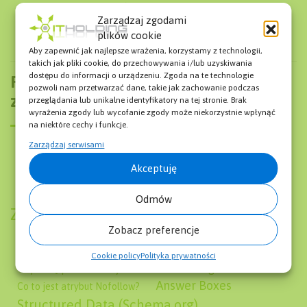
responsywności.
Zarządzaj zgodami
plików cookie
Aby zapewnić jak najlepsze wrażenia, korzystamy z technologii,
takich jak pliki cookie, do przechowywania i/lub uzyskiwania
dostępu do informacji o urządzeniu. Zgoda na te technologie
Pozostałe wyrażenia które mogą cię
pozwoli nam przetwarzać dane, takie jak zachowanie podczas
zainteresować:
przeglądania lub unikalne identyfikatory na tej stronie. Brak
wyrażenia zgody lub wycofanie zgody może niekorzystnie wpłynąć
na niektóre cechy i funkcje.
Zarządzaj serwisami
Co to jest User Agent?
Cost Per Click (CPC)
Akceptuję
Kim jest Specjalista SEO?
Co to jest Szybkość Ładowania Strony?
Odmów
Znaczenie dla SEO
Zobacz preferencje
Co to jest Digital Marketing?
Exact Match Domain
Content Delivery Network (CDN)
Cookie policy
Polityka prywatności
Czym są podobne wyszukiwania w Google?
Answer Boxes
Co to jest atrybut Nofollow?
Structured Data (Schema.org)