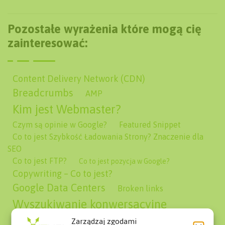
Pozostałe wyrażenia które mogą cię
zainteresować:
Content Delivery Network (CDN)
Breadcrumbs
AMP
Kim jest Webmaster?
Czym są opinie w Google?
Featured Snippet
Co to jest Szybkość Ładowania Strony? Znaczenie dla
SEO
Co to jest FTP?
Co to jest pozycja w Google?
Copywriting – Co to jest?
Google Data Centers
Broken links
Wyszukiwanie konwersacyjne
Content Management System (CMS)
Zarządzaj zgodami