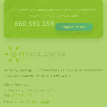
Z przyjemnością odpowiemy na każde pytanie dotyczące
naszej firmy i oferowanych usług.
660 591 159
Napisz do nas
Jesteśmy agencją SEO z Warszawy, zajmującą się tworzeniem
i pozycjonowaniem stron internetowych.
Adres firmowy:
ul. Siłaczki 3/9
Warszawa
,
02-495
Tel:
660 591 159
E-mail:
biuro@itholding.pl