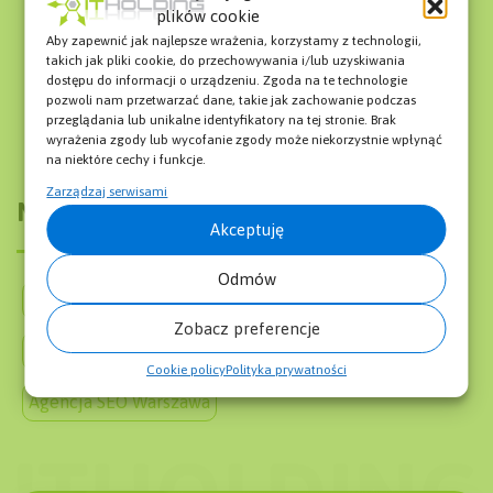
Content pruning
Doorway Page
plików cookie
Kim jest Specjalista SEO?
Aby zapewnić jak najlepsze wrażenia, korzystamy z technologii,
takich jak pliki cookie, do przechowywania i/lub uzyskiwania
Co to jest artykuł sponsorowany?
dostępu do informacji o urządzeniu. Zgoda na te technologie
Crawler
Google Merchant Center – Co to jest?
pozwoli nam przetwarzać dane, takie jak zachowanie podczas
przeglądania lub unikalne identyfikatory na tej stronie. Brak
wyrażenia zgody lub wycofanie zgody może niekorzystnie wpłynąć
na niektóre cechy i funkcje.
Zarządzaj serwisami
Menu
Akceptuję
Odmów
O firmie
Słownik SEO SEM
Blog
Zobacz preferencje
Pozycjonowanie Stron Cennik
Mapa Strony
Cookie policy
Polityka prywatności
Agencja SEO Warszawa