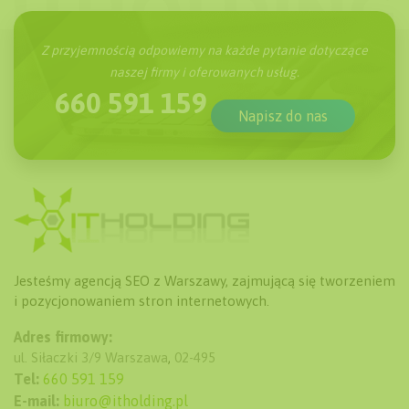
Z przyjemnością odpowiemy na każde pytanie dotyczące
naszej firmy i oferowanych usług.
660 591 159
Napisz do nas
Jesteśmy agencją SEO z Warszawy, zajmującą się tworzeniem
i pozycjonowaniem stron internetowych.
Adres firmowy:
ul. Siłaczki 3/9
Warszawa
,
02-495
Tel:
660 591 159
E-mail:
biuro@itholding.pl