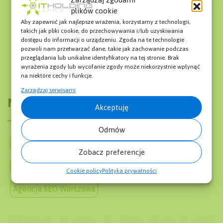
plików cookie
Co to jest LinkedIn?
Co to jest 502 bad gateway?
Aby zapewnić jak najlepsze wrażenia, korzystamy z technologii,
Google Merchant Center – Co to jest?
Street View
takich jak pliki cookie, do przechowywania i/lub uzyskiwania
Google Ads Keyword Planner
Voice Search
dostępu do informacji o urządzeniu. Zgoda na te technologie
Exact Match Domain
pozwoli nam przetwarzać dane, takie jak zachowanie podczas
przeglądania lub unikalne identyfikatory na tej stronie. Brak
wyrażenia zgody lub wycofanie zgody może niekorzystnie wpłynąć
na niektóre cechy i funkcje.
Zarządzaj serwisami
Menu
Akceptuję
Odmów
O firmie
Słownik SEO SEM
Blog
Zobacz preferencje
Pozycjonowanie Stron Cennik
Mapa Strony
Cookie policy
Polityka prywatności
Agencja SEO Warszawa