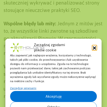
skuteczniej wykrywać i penalizować strony
stosujące nieuczciwe praktyki SEO.
Wspólne błędy lub mity:
Jednym z mitów jest
to, że wszystkie linki zwrotne są szkodliwe
po aktualizacji Pingwin. W rzeczywistości,
naturalnie zdobyte, wysokiej jakości linki są
Zarządzaj zgodami
plików cookie
nadal ważnym czynnikiem rankingowym.
Aby zapewnić jak najlepsze wrażenia, korzystamy z technologii,
takich jak pliki cookie, do przechowywania i/lub uzyskiwania
dostępu do informacji o urządzeniu. Zgoda na te technologie
Wskazówki i najlepsze praktyki:
Zaleca się
pozwoli nam przetwarzać dane, takie jak zachowanie podczas
skupienie na tworzeniu wartościowej treści i
przeglądania lub unikalne identyfikatory na tej stronie. Brak
wyrażenia zgody lub wycofanie zgody może niekorzystnie wpłynąć
naturalnym budowaniu profilu linków,
na niektóre cechy i funkcje.
unikając technik, które mogą być uznane za
Zarządzaj serwisami
manipulacyjne przez Google Penguin.
Akceptuję