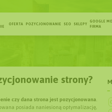
GOOGLE MO
OFERTA
POZYCJONOWANIE
SEO
SKLEPY
MIE
FIRMA
zycjonowanie strony?
M
enie czy dana strona jest pozycjonowana
.
O
nowana posiada naniesioną optymalizację,