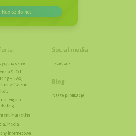
Napisz do nas
ferta
Social media
zycjonowanie
Facebook
encja SEO IT
lding – Twój
Blog
rtner w świecie
italu
Nasze publikacje
arch Engine
rketing
ntent Marketing
cial Media
rony Internetowe