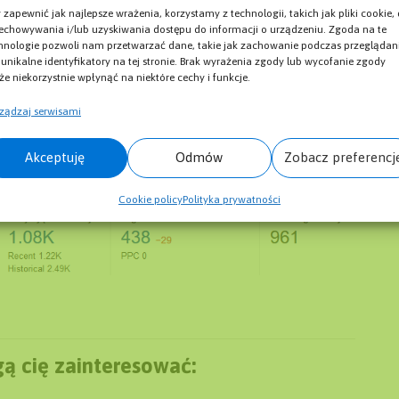
rawdzenia czy dana domena jest
 zapewnić jak najlepsze wrażenia, korzystamy z technologii, takich jak pliki cookie,
echowywania i/lub uzyskiwania dostępu do informacji o urządzeniu. Zgoda na te
ć z takiego narzędzia jak
Ahrefs
.
hnologie pozwoli nam przetwarzać dane, takie jak zachowanie podczas przeglądan
 unikalne identyfikatory na tej stronie. Brak wyrażenia zgody lub wycofanie zgody
e niekorzystnie wpłynąć na niektóre cechy i funkcje.
e dotyczące siły danej domeny,
ządzaj serwisami
ych, przybliżonego ruchu oraz informacje
ch domen, które kierują do wybranej przez
Akceptuję
Odmów
Zobacz preferencj
Cookie policy
Polityka prywatności
ą cię zainteresować: