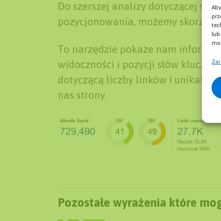
Do szerszej analizy dotyczącej sp
Aby
prz
pozycjonowania, możemy skorzysta
tec
lub
moż
To narzędzie pokaże nam informacj
Zar
widoczności i pozycji słów kluczow
dotyczącą liczby linków i unikalny
nas strony.
Pozostałe wyrażenia które mog