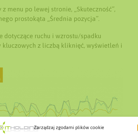
z menu po lewej stronie, „Skuteczność”,
nego prostokąta „Średnia pozycja”.
e dotyczące ruchu i wzrostu/spadku
ów kluczowych z liczbą kliknięć, wyświetleń i
Zarządzaj zgodami plików cookie