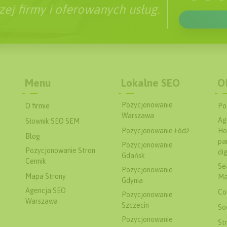
ej firmy i oferowanych usług.
Menu
Lokalne SEO
O
Pozycjonowanie
O firmie
Po
Warszawa
Ag
Słownik SEO SEM
Pozycjonowanie Łódź
Ho
Blog
pa
Pozycjonowanie
Pozycjonowanie Stron
dig
Gdańsk
Cennik
Se
Pozycjonowanie
Mapa Strony
Ma
Gdynia
Agencja SEO
Co
Pozycjonowanie
Warszawa
Szczecin
So
Pozycjonowanie
St