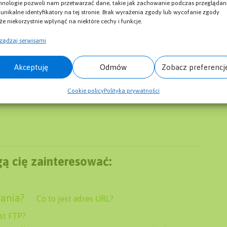
hnologie pozwoli nam przetwarzać dane, takie jak zachowanie podczas przeglądan
ć zmieniony lub zafałszowany, co może
 unikalne identyfikatory na tej stronie. Brak wyrażenia zgody lub wycofanie zgody
e niekorzystnie wpłynąć na niektóre cechy i funkcje.
acje.
ządzaj serwisami
czas projektowania stron internetowych i
Akceptuję
Odmów
Zobacz preferencj
odność user agentów, aby zapewnić
ch urządzeniach i w różnych
Cookie policy
Polityka prywatności
ą cię zainteresować:
ania?
Co to jest adres URL?
est FTP?