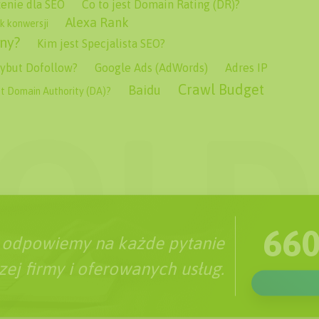
zenie dla SEO
Co to jest Domain Rating (DR)?
Alexa Rank
k konwersji
ny?
Kim jest Specjalista SEO?
trybut Dofollow?
Google Ads (AdWords)
Adres IP
Crawl Budget
Baidu
st Domain Authority (DA)?
660
 odpowiemy na każde pytanie
ej firmy i oferowanych usług.