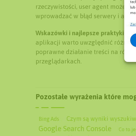
tec
rzeczywistości, user agent może by
lub
moż
wprowadzać w błąd serwery i aplik
Zar
Wskazówki i najlepsze praktyki:
Pod
aplikacji warto uwzględnić różnor
poprawne działanie treści na różny
przeglądarkach.
Pozostałe wyrażenia które mog
Czym są wyniki wyszukiw
Bing Ads
Google Search Console
Co to j