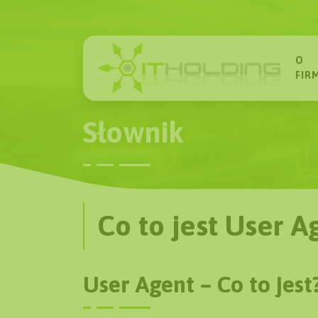
O
FIR
Słownik
Co to jest User A
User Agent – Co to jest