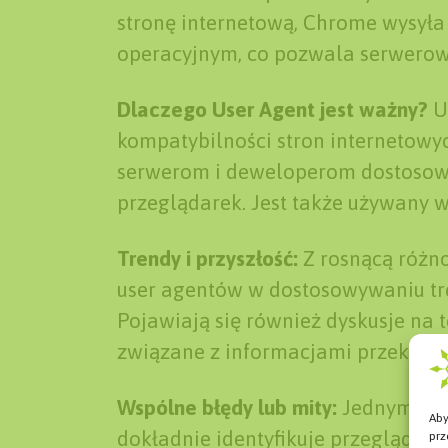
stronę internetową, Chrome wysyła 
operacyjnym, co pozwala serwerow
Dlaczego User Agent jest ważny?
Us
kompatybilności stron internetowyc
serwerom i deweloperom dostosowan
przeglądarek. Jest także używany w
Trendy i przyszłość:
Z rosnącą różno
user agentów w dostosowywaniu tre
Pojawiają się również dyskusje na 
związane z informacjami przekazy
Wspólne błędy lub mity:
Jednym z bł
Aby
dokładnie identyfikuje przeglądark
prz