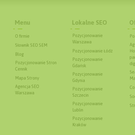
Menu
Lokalne SEO
O
Pozycjonowanie
O firmie
Po
Warszawa
Ag
Słownik SEO SEM
Pozycjonowanie Łódź
Ho
Blog
pa
Pozycjonowanie
Pozycjonowanie Stron
dig
Gdańsk
Cennik
Se
Pozycjonowanie
Mapa Strony
Ma
Gdynia
Agencja SEO
Co
Pozycjonowanie
Warszawa
Szczecin
So
Pozycjonowanie
St
Lublin
Pozycjonowanie
Kraków