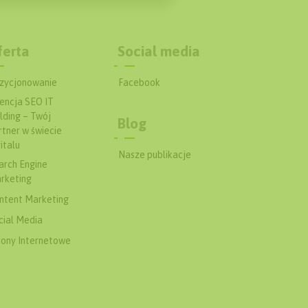
ferta
Social media
zycjonowanie
Facebook
encja SEO IT
lding – Twój
Blog
rtner w świecie
italu
Nasze publikacje
arch Engine
rketing
ntent Marketing
cial Media
rony Internetowe