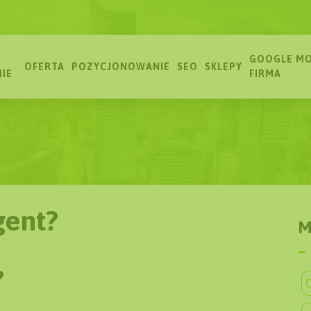
GOOGLE MO
OFERTA
POZYCJONOWANIE
SEO
SKLEPY
MIE
FIRMA
gent?
M
?
O