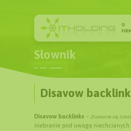
O
FIR
Słownik
Disavow backlink
Disavow backlinks
–
Zrzekanie się link
niebranie pod uwagę niechcianych 