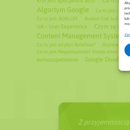
Co to jest
Kim jest Specjalista SEO?
Aby
Algortym Google
prz
Co to jest inde
tec
Co to jest JSON-LD?
Broken link building
lub
moż
Czym są opin
UX – User Experience
Content Management System 
Zar
Co to jest atrybut Nofollow?
Rozmiar Zdjęc
Co to jest Responsywność Strony Internetow
Google Doodle
Autouzupełnianie
Z przyjemnością