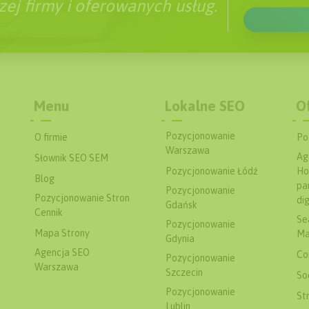
ej firmy i oferowanych usług.
Menu
Lokalne SEO
O
Pozycjonowanie
O firmie
Po
Warszawa
Ag
Słownik SEO SEM
Pozycjonowanie Łódź
Ho
Blog
pa
Pozycjonowanie
Pozycjonowanie Stron
dig
Gdańsk
Cennik
Se
Pozycjonowanie
Mapa Strony
Ma
Gdynia
Agencja SEO
Co
Pozycjonowanie
Warszawa
Szczecin
So
Pozycjonowanie
St
Lublin