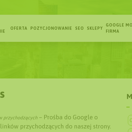
GOOGLE MO
OFERTA
POZYCJONOWANIE
SEO
SKLEPY
MIE
FIRMA
s
M
– Prośba do Google o
ów przychodzących
O
linków przychodzących do naszej strony.