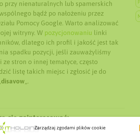
P
 przy nienaturalnych lub spamerskich
c wspólnego bądź po nałożeniu przez
 Działu Pomocy Google. Warto analizować
ojej witryny. W
pozycjonowaniu
linki
ików, dlatego ich profil i jakość jest tak
a spadku pozycji, jeśli zauważyliśmy
i ze stron o innej tematyce, często
ć listę takich miejsc i zgłosić je do
„
disavow
„.
ą cię zainteresować:
Zarządzaj zgodami plików cookie