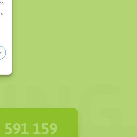
 do
ia
e
 591 159