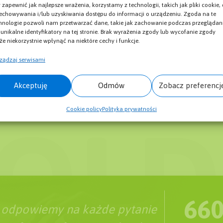
 User Agent?
SSL – Co to jest certyfikat SSL?
 zapewnić jak najlepsze wrażenia, korzystamy z technologii, takich jak pliki cookie,
echowywania i/lub uzyskiwania dostępu do informacji o urządzeniu. Zgoda na te
ksowanie?
Copywriting – Co to jest?
hnologie pozwoli nam przetwarzać dane, takie jak zachowanie podczas przeglądan
 unikalne identyfikatory na tej stronie. Brak wyrażenia zgody lub wycofanie zgody
Structured Data (Schema.org)
e niekorzystnie wpłynąć na niektóre cechy i funkcje.
ie w Google?
Content Delivery Network (CDN)
(CMS)
ządzaj serwisami
Fresh Site Bonus
ia – Co to jest?
Akceptuję
Odmów
Zobacz preferencj
ej? Znaczenie dla SEO
Co to jest Domain Rating (DR)?
Cookie policy
Polityka prywatności
660
 odpowiemy na każde pytanie