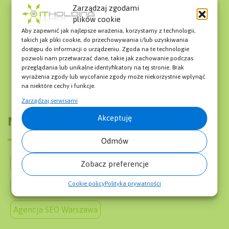
Co to jest E-commerce?
Co to jest UTM?
Zarządzaj zgodami
Czym są czynniki rankingowe?
plików cookie
Co to jest atrybut Dofollow?
Co to jest User Agent?
Aby zapewnić jak najlepsze wrażenia, korzystamy z technologii,
takich jak pliki cookie, do przechowywania i/lub uzyskiwania
Co to jest pozycja w Google?
dostępu do informacji o urządzeniu. Zgoda na te technologie
Copywriting – Co to jest?
pozwoli nam przetwarzać dane, takie jak zachowanie podczas
Czym są opinie w Google?
przeglądania lub unikalne identyfikatory na tej stronie. Brak
wyrażenia zgody lub wycofanie zgody może niekorzystnie wpłynąć
na niektóre cechy i funkcje.
Zarządzaj serwisami
Akceptuję
Menu
Odmów
O firmie
Słownik SEO SEM
Blog
Zobacz preferencje
Cookie policy
Polityka prywatności
Pozycjonowanie Stron Cennik
Mapa Strony
Agencja SEO Warszawa