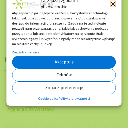
Zarządzaj zgodami
plików cookie
Co to jest ruch organiczny?
Fresh Site Bonus
Aby zapewnić jak najlepsze wrażenia, korzystamy z technologii,
Co to jest Webinar?
Sponsored Links
takich jak pliki cookie, do przechowywania i/lub uzyskiwania
Google Ads Keyword Planner
dostępu do informacji o urządzeniu. Zgoda na te technologie
pozwoli nam przetwarzać dane, takie jak zachowanie podczas
Co to jest artykuł sponsorowany?
przeglądania lub unikalne identyfikatory na tej stronie. Brak
wyrażenia zgody lub wycofanie zgody może niekorzystnie wpłynąć
na niektóre cechy i funkcje.
Zarządzaj serwisami
Menu
Akceptuję
Odmów
O firmie
Słownik SEO SEM
Blog
Zobacz preferencje
Pozycjonowanie Stron Cennik
Mapa Strony
Cookie policy
Polityka prywatności
Agencja SEO Warszawa