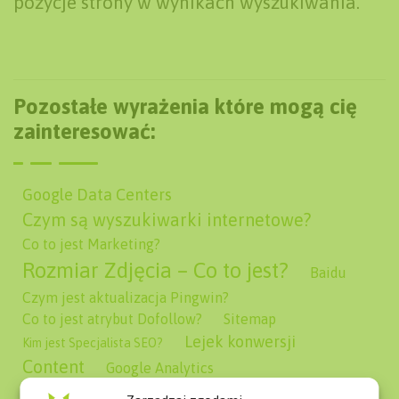
pozycje strony w wynikach wyszukiwania.
Pozostałe wyrażenia które mogą cię
zainteresować:
Google Data Centers
Czym są wyszukiwarki internetowe?
Co to jest Marketing?
Rozmiar Zdjęcia – Co to jest?
Baidu
Czym jest aktualizacja Pingwin?
Co to jest atrybut Dofollow?
Sitemap
Lejek konwersji
Kim jest Specjalista SEO?
Content
Google Analytics
Co to jest E-commerce?
Słownik SEO SEM