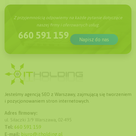
Z przyjemnością odpowiemy na każde pytanie dotyczące
naszej firmy i oferowanych usług.
660 591 159
Napisz do nas
Jesteśmy agencją SEO z Warszawy, zajmującą się tworzeniem
i pozycjonowaniem stron internetowych.
Adres firmowy:
ul. Siłaczki 3/9
Warszawa
,
02-495
Tel:
660 591 159
E-mail:
biuro@itholding.pl