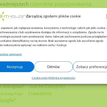
ajważniejszych
czynników pozycjonowania
,
unikalne.
Zarządzaj zgodami plików cookie
 zapewnić jak najlepsze wrażenia, korzystamy z technologii, takich jak pliki cookie,
echowywania i/lub uzyskiwania dostępu do informacji o urządzeniu. Zgoda na te
hnologie pozwoli nam przetwarzać dane, takie jak zachowanie podczas przeglądan
ą cię zainteresować:
 unikalne identyfikatory na tej stronie. Brak wyrażenia zgody lub wycofanie zgody
e niekorzystnie wpłynąć na niektóre cechy i funkcje.
ządzaj serwisami
o to jest?
Black Hat SEO (BHS)
ers
Czym jest aktualizacja Pingwin?
Akceptuję
Odmów
Zobacz preferencj
tured Data (Schema.org)
Google Shopping Ads
ść Ładowania Strony? Znaczenie dla SEO
Cookie policy
Polityka prywatności
i rankingowe?
Cost Per Click (CPC)
Crawlability
Doorway Page
Google?