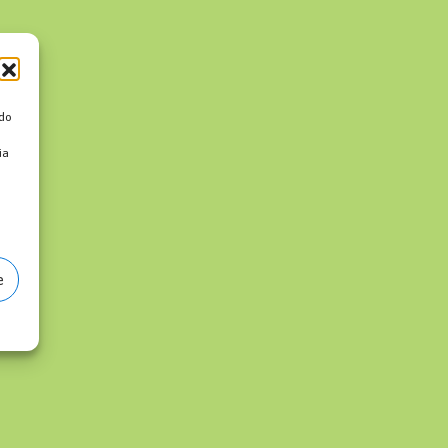
 do
ia
e