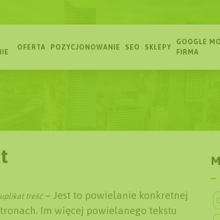
GOOGLE MO
OFERTA
POZYCJONOWANIE
SEO
SKLEPY
MIE
FIRMA
t
M
– Jest to powielanie konkretnej
uplikat treść
O
stronach. Im więcej powielanego tekstu