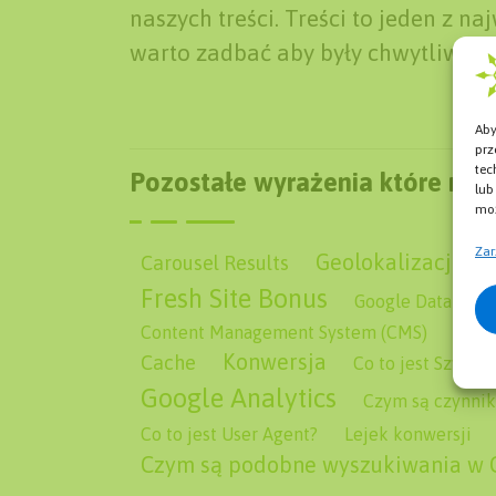
naszych treści. Treści to jeden z n
warto zadbać aby były chwytliwe i 
Aby
prz
tec
Pozostałe wyrażenia które mog
lub
moż
Zar
Geolokalizacja – C
Carousel Results
Fresh Site Bonus
Google Data Cent
Content Management System (CMS)
Struc
Konwersja
Cache
Co to jest Szybko
Google Analytics
Czym są czynnik
Co to jest User Agent?
Lejek konwersji
Czym są podobne wyszukiwania w 