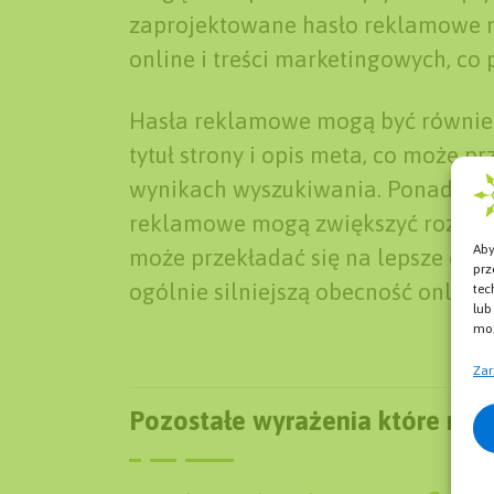
zaprojektowane hasło reklamowe m
online i treści marketingowych, co
Hasła reklamowe mogą być również
tytuł strony i opis meta, co może 
wynikach wyszukiwania. Ponadto, a
reklamowe mogą zwiększyć rozpozn
Aby
może przekładać się na lepsze opin
prz
ogólnie silniejszą obecność online.
tec
lub
moż
Zar
Pozostałe wyrażenia które mog