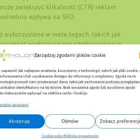
oże zwiększyć klikalność (CTR) reklam
 pośrednio wpływa na SEO.
 wykorzystane w meta tagach, takich jak
przyciągnąć większą uwagę użytkowników w
trakcyjne i zapamiętywalne hasła
Zarządzaj zgodami plików cookie
awalność marki i lojalność klientów, co
 zapewnić jak najlepsze wrażenia, korzystamy z technologii, takich jak pliki cookie,
ie, wyższe współczynniki udostępniania i
echowywania i/lub uzyskiwania dostępu do informacji o urządzeniu. Zgoda na te
hnologie pozwoli nam przetwarzać dane, takie jak zachowanie podczas przeglądan
 unikalne identyfikatory na tej stronie. Brak wyrażenia zgody lub wycofanie zgody
e niekorzystnie wpłynąć na niektóre cechy i funkcje.
ządzaj serwisami
ą cię zainteresować:
Akceptuję
Odmów
Zobacz preferencj
Cookie policy
Polityka prywatności