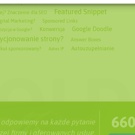
 Ads Keyword Planner
Featured Snippet
ej? Znaczenie dla SEO
igital Marketing?
Sponsored Links
Google Doodle
Konwersja
pozycja w Google?
ycjonowanie strony?
Answer Boxes
Autouzupełnianie
tykuł sponsorowany?
Adres IP
660
 odpowiemy na każde pytanie
ej firmy i oferowanych usług.